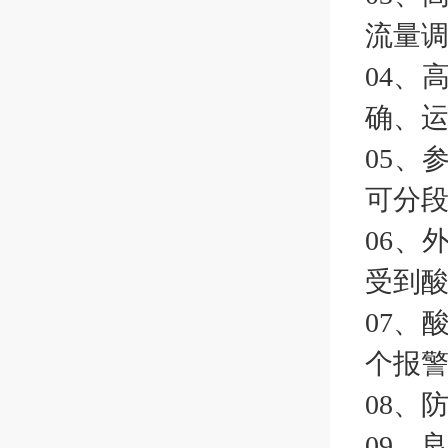
流量
04、
确、
05、
可分
06、
受到
07、
个报
08、
09、